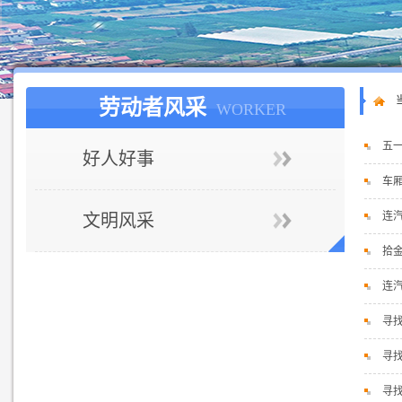
劳动者风采
WORKER
五
好人好事
车
连
文明风采
拾
连
寻
寻
寻