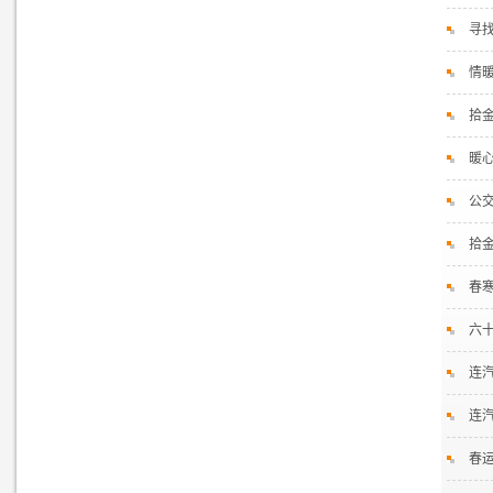
寻
情暖
拾
暖
公
拾
春寒
六
连
连
春