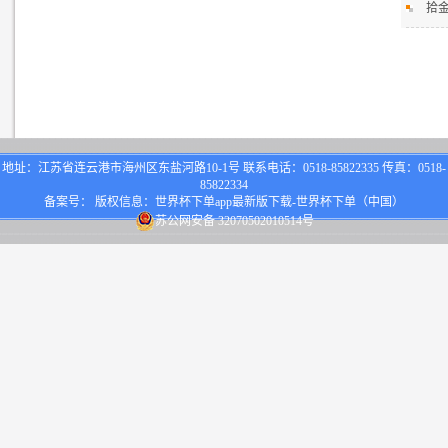
拾
地址：江苏省连云港市海州区东盐河路10-1号 联系电话：0518-85822335 传真：0518-
85822334
备案号： 版权信息：世界杯下单app最新版下载-世界杯下单（中国）
苏公网安备 32070502010514号