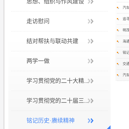
思想、组织与作风建设
汽
追
走访慰问
明
结对帮扶与联动共建
海
铭
两学一做
交
汽
学习贯彻党的二十大精...
学习贯彻党的二十届三...
铭记历史·赓续精神