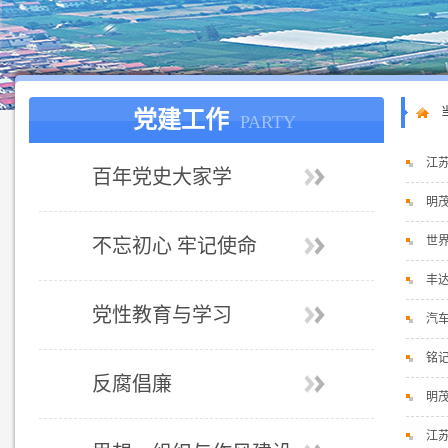
党建工作
PARTY
江
百年党史大家学
明
世
不忘初心 牢记使命
丰
党性教育与学习
汽
铭
反腐倡廉
明
江