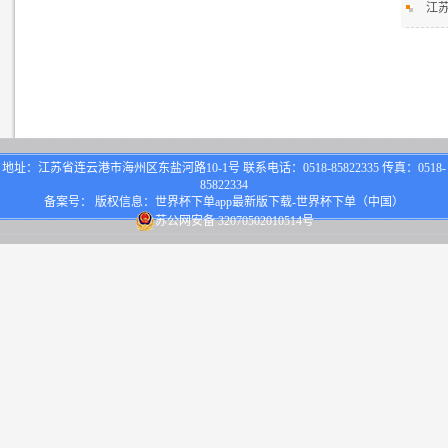
江
地址：江苏省连云港市海州区东盐河路10-1号 联系电话：0518-85822335 传真：0518-
85822334
备案号： 版权信息：世界杯下单app最新版下载-世界杯下单（中国）
苏公网安备 32070502010514号