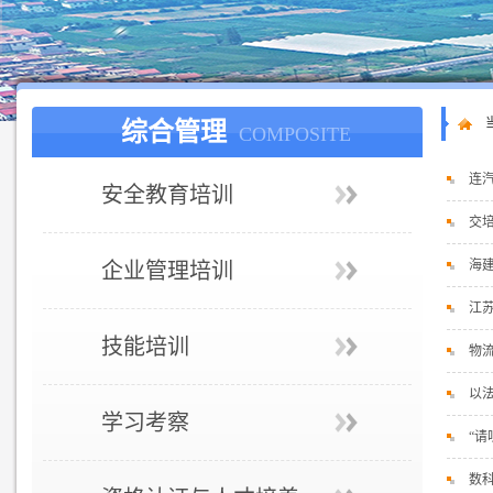
综合管理
COMPOSITE
连
安全教育培训
交
海
企业管理培训
江
技能培训
物流
以
学习考察
“请
数