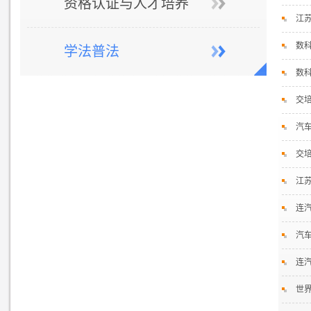
资格认证与人才培养
江
数
学法普法
数
交
汽
交
江
连
汽
连
世