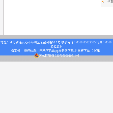
汽
地址：江苏省连云港市海州区东盐河路10-1号 联系电话：0518-85822335 传真：0518-
85822334
备案号： 版权信息：世界杯下单app最新版下载-世界杯下单（中国）
苏公网安备 32070502010514号