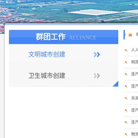
群团工作
ALLIANCE
人
文明城市创建
明
连
卫生城市创建
连
东
连
连
物流