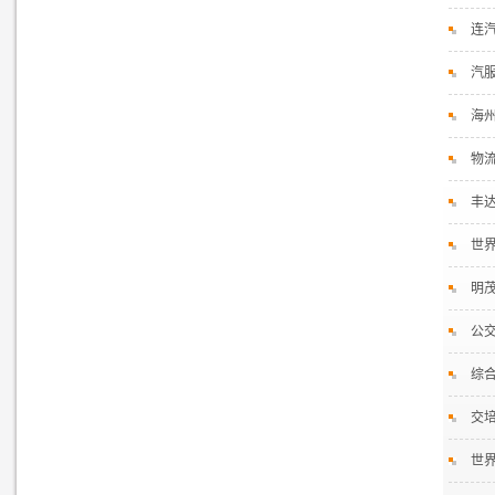
连
汽服
海
物
丰
世
明
公
综
交
世