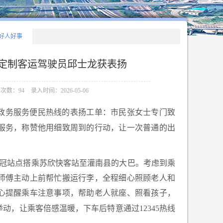
好人好事
汽定制客运驾驶员邱士龙获表扬
次数：94
录入时间：2026-05-06
5政务服务便民热线的表扬工单：市民张女士专门致
服务，称赞他用细致周到的行动，让一次普通的出
皇冠站点搭乘苏欣快客站至灌南县的大巴。考虑到乘
师傅主动上前帮忙搬运行李，全程细心照顾老人和
心提醒乘车注意事项，帮助老人就座、照看孩子，
，让乘客倍感温暖，下车后特意通过12345热
线