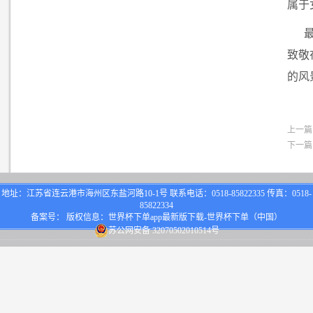
属于
致敬
的风
上一篇
下一篇
地址：江苏省连云港市海州区东盐河路10-1号 联系电话：0518-85822335 传真：0518-
85822334
备案号： 版权信息：世界杯下单app最新版下载-世界杯下单（中国）
苏公网安备 32070502010514号