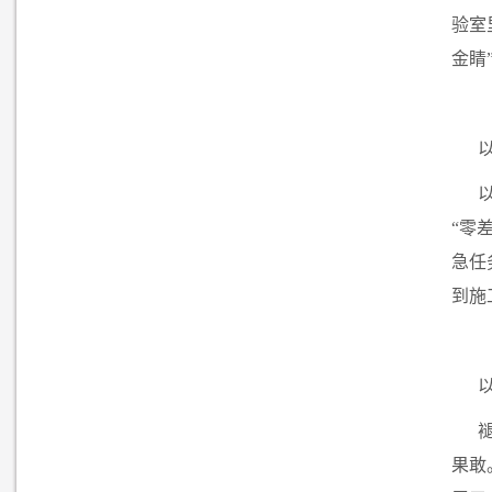
验室
金睛
“零
急任
到施
果敢