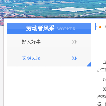
劳动者风采
WORKER
好人好事
文明风采
护工
严寒
器，