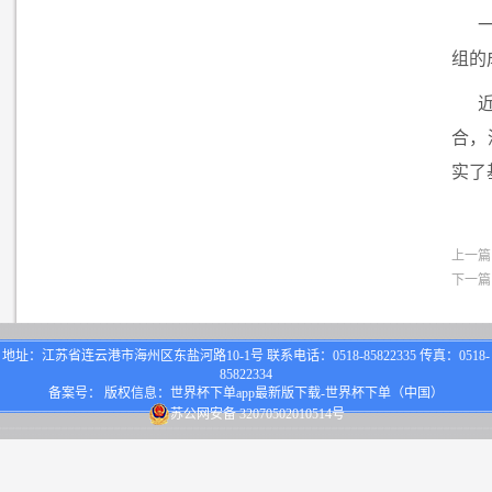
组的
合，
实了
上一篇
下一篇
地址：江苏省连云港市海州区东盐河路10-1号 联系电话：0518-85822335 传真：0518-
85822334
备案号： 版权信息：世界杯下单app最新版下载-世界杯下单（中国）
苏公网安备 32070502010514号