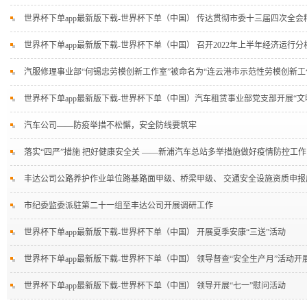
世界杯下单app最新版下载-世界杯下单（中国） 传达贯彻市委十三届四次全会
世界杯下单app最新版下载-世界杯下单（中国） 召开2022年上半年经济运行分
汽服修理事业部“何锡忠劳模创新工作室”被命名为“连云港市示范性劳模创新工
世界杯下单app最新版下载-世界杯下单（中国）汽车租赁事业部党支部开展“文
汽车公司——防疫举措不松懈，安全防线要筑牢
落实“四严”措施 把好健康安全关 ——新浦汽车总站多举措施做好疫情防控工作
丰达公司公路养护作业单位路基路面甲级、桥梁甲级、 交通安全设施资质申报
市纪委监委派驻第二十一组至丰达公司开展调研工作
世界杯下单app最新版下载-世界杯下单（中国） 开展夏季安康“三送”活动
世界杯下单app最新版下载-世界杯下单（中国） 领导督查“安全生产月”活动开
世界杯下单app最新版下载-世界杯下单（中国） 领导开展“七一”慰问活动