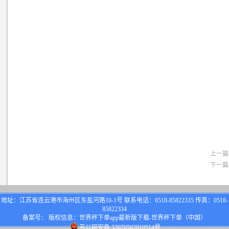
上一篇
下一篇
地址：江苏省连云港市海州区东盐河路10-1号 联系电话：0518-85822335 传真：0518-
85822334
备案号： 版权信息：世界杯下单app最新版下载-世界杯下单（中国）
苏公网安备 32070502010514号