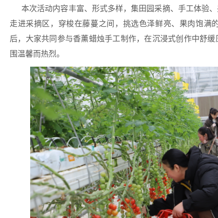
本次活动内容丰富、形式多样，集田园采摘、手工体验、
走进采摘区，穿梭在藤蔓之间，挑选色泽鲜亮、果肉饱满
后，大家共同参与香薰蜡烛手工制作，在沉浸式创作中舒缓
围温馨而热烈。