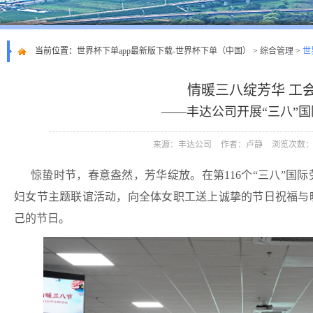
当前位置：
世界杯下单app最新版下载-世界杯下单（中国）
>
综合管理
>
世
情暖三八绽芳华 工
——丰达公司开展“三八”
来源：丰达公司
作者：卢静
浏览次数：1
惊蛰时节，春意盎然，芳华绽放。在第116个“三八”国
妇女节主题联谊活动，向全体女职工送上诚挚的节日祝福与
己的节日。