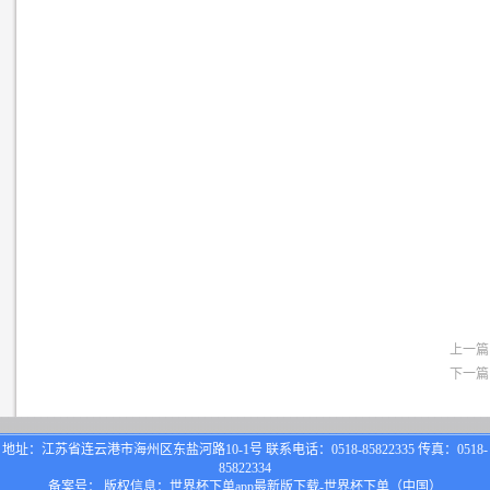
上一篇
下一篇
地址：江苏省连云港市海州区东盐河路10-1号 联系电话：0518-85822335 传真：0518-
85822334
备案号： 版权信息：世界杯下单app最新版下载-世界杯下单（中国）