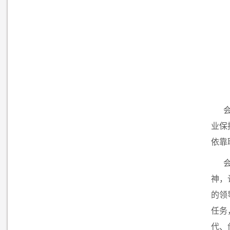
业保
依靠
神，
的领
任务
代、