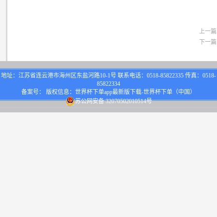
上一篇
下一篇
地址：江苏省连云港市海州区东盐河路10-1号 联系电话：0518-85822335 传真：0518-
85822334
备案号： 版权信息：世界杯下单app最新版下载-世界杯下单（中国）
苏公网安备 32070502010514号