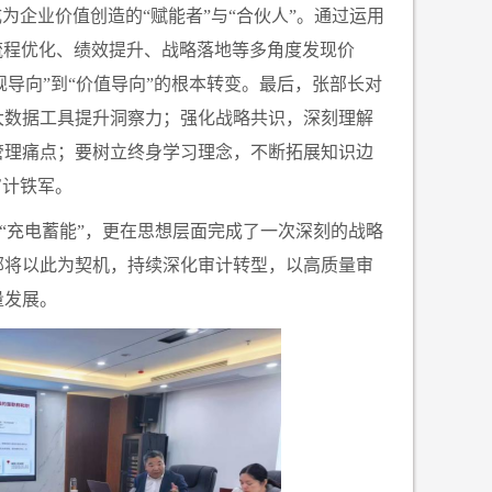
成为企业价值创造的
“
赋能者
”
与
“
合伙人
”
。通过运用
流程优化、绩效提升、战略落地等多角度发现价
规导向
”
到
“
价值导向
”
的根本转变。最后，
张
部长对
大数据工具提升洞察力；强化战略共识，深刻理解
与管理痛点；要树立终身学习理念，不断拓展知识边
审计铁军。
“
充电蓄能
”
，更在思想层面完成了一次深刻的战略
计部将以此为契机，持续深化审计转型，以高质量审
量发展。