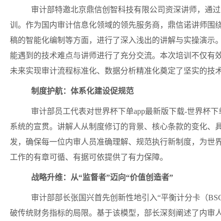
审计部特邀北京鼎信创智
科技有限公司资深讲师，通过
训。作为国内审计信息化领域的领先服务商，鼎信诺讲师围
稿的智能化编制等方面，进行了深入浅出的讲解与实操演示
能遇到的技术难点与讲师进行了充分交流。本次培训不仅有
未来实现审计流程标准化、数据分析精准化奠定了坚实的技
制度护航：体系化建设促规范
审计部员工代表对世界杯下单app最新版下载-世界杯
系统的宣贯。讲解人从制度修订的背景、核心条款的变化、
发，确保每一位内审人员准确理解、规范执行新制度，为世界杯
工作的有章可循、有据可依提供了有力保障。
战略升维：从
“监督者”迈向“价值创造者”
审计部部长
张国兴
首先创新性地引入
“
平衡计分卡（
BS
破传统财务指标的局限
。
基于该模型，部长深刻阐述了内审